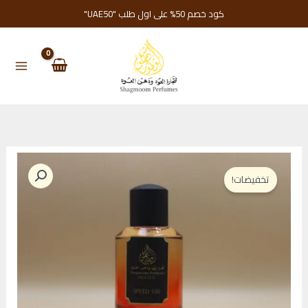
خطي
كود خصم 50% على اول طلب "UAE50"
لى
لمحتوى
تخفيضات!