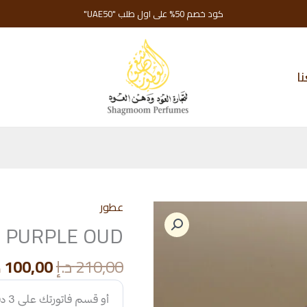
كود خصم 50% على اول طلب "UAE50"
ا
عطور
PURPLE OUD
السعر
210,00
د.إ
100,00
د
الأصلي
هو: