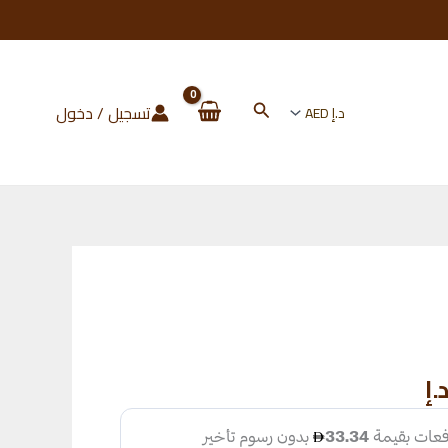
البحث
تسجيل / دخول
السعر
.إ
الحالي
هو: