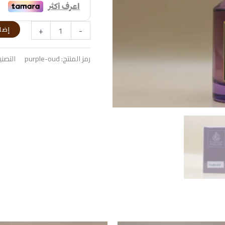
210,00 د.إ.
+
-
إضا
رمز المنتج:
purple-oud
التصن