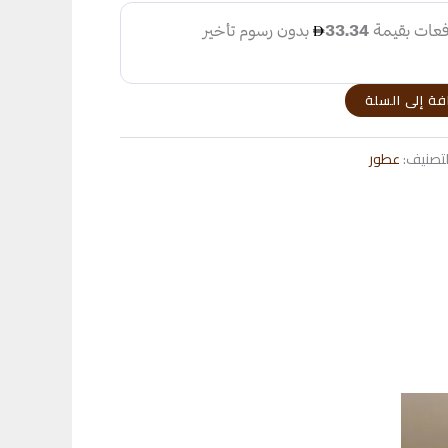
100,00 د.إ.
فة إلى السلة
لتصنيف:
عطور