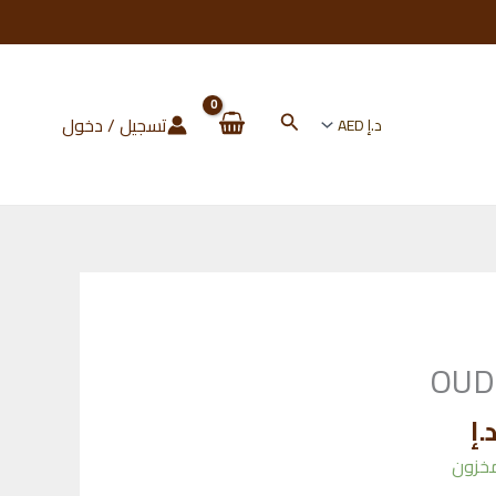
البحث
تسجيل / دخول
OUD
السعر
.إ
الحالي
هو: