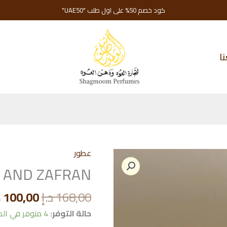
كود خصم 50% على اول طلب "UAE50"
ا
عطور
 AND ZAFRAN
السعر
168,00
د.إ
100,00
د
الأصلي
حالة التوفر:
4 متوفر في المخزون
هو: