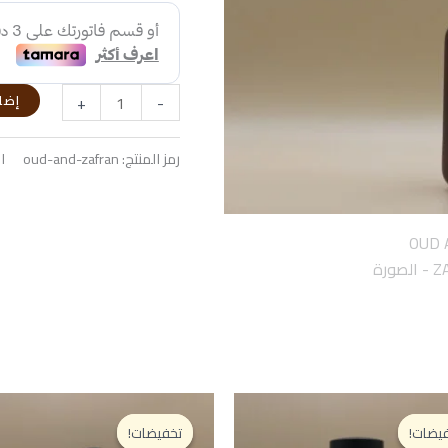
168,00 د.إ.
+
-
إضا
رمز المنتج:
oud-and-zafran
ا
يضات!
يضات!
تخفيضات!
تخفيضات!