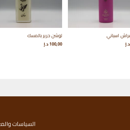
راش اسباني
لوشن حرير بالمسك
د.إ
100,00
د.إ
السياسات والم