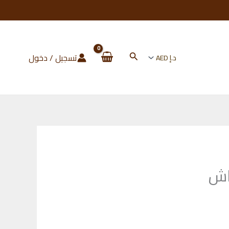
البحث
تسجيل / دخول