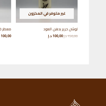
غير متوفر في المخزون
لوشن حرير بدهن العود
معطر ف
السعر
السعر
150,00
د.إ
100,00
د.إ
100,00
الأصلي
الحالي
هو:
هو:
150,00 د.إ.
100,00 د.إ.