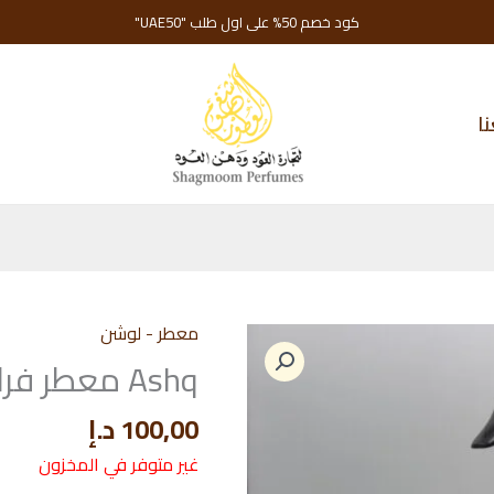
كود خصم 50% على اول طلب "UAE50"
ا
معطر - لوشن
Ashq معطر فراش
100,00
د.إ
غير متوفر في المخزون