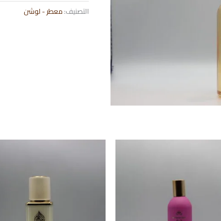
التصنيف:
معطر - لوشن