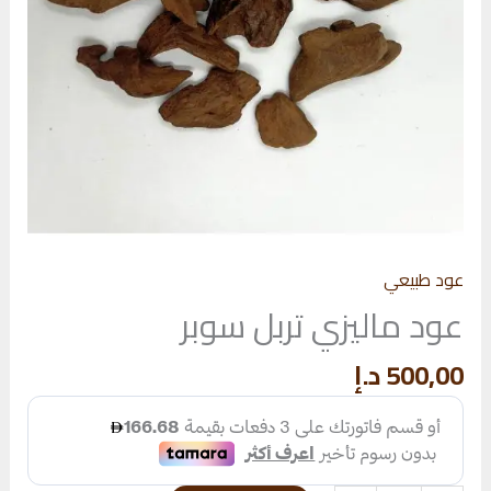
عود طبيعي
عود ماليزي تربل سوبر
500,00
د.إ