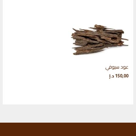
100,00 د.إ.
70,00 د.إ.
عود سيوفي
150,00
د.إ