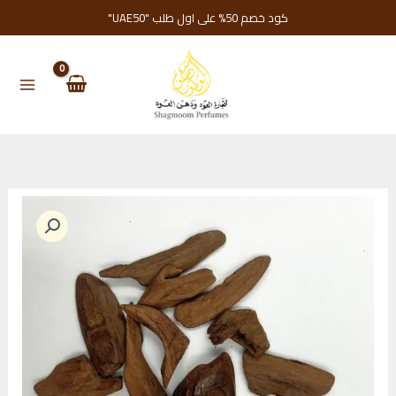
خطي
كود خصم 50% على اول طلب "UAE50"
لى
لمحتوى