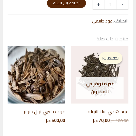
كمية
+
-
إضافة إلى السلة
عود
ماليزي
التصنيف:
عود طبيعي
تربل
سوبر
منتجات ذات صلة
تخفيضات!
تخفيضات!
غير متوفر في
المخزون
عود هندي سلا التوله
عود ماليزي تربل سوبر
السعر
السعر
100,00
د.إ
70,00
د.إ
500,00
د.إ
الأصلي
الحالي
هو:
هو: