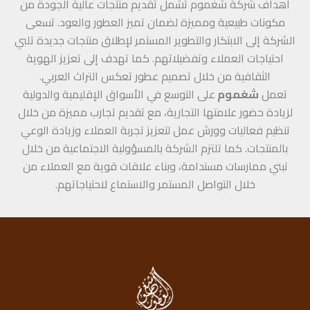
أهداف شركة شغموم تشمل تقديم منتجات عالية الجودة من
مكونات طبيعية ومميزة لضمان تميز العطور والعود. تسعى
الشركة إلى الابتكار والتطوير المستمر لإطلاق منتجات جديدة تلبي
احتياجات العملاء وتفضيلاتهم. كما تهدف إلى تعزيز الهوية
الثقافية من خلال تصميم عطور تعكس التراث العربي.
تعمل
شغموم
على التوسع في الأسواق الإقليمية والدولية
لزيادة حضور علامتها التجارية، مع تقديم تجارب مميزة من خلال
تنظيم فعاليات وورش عمل لتعزيز تجربة العملاء وزيادة الوعي
بالمنتجات. كما تلتزم الشركة بالمسؤولية الاجتماعية من خلال
تبني ممارسات مستدامة، وبناء علاقات قوية مع العملاء من
خلال التواصل المستمر والاستماع لاحتياجاتهم.