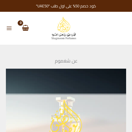
خطي
كود خصم 50% على اول طلب "UAE50"
لى
لمحتوى
عن شغموم